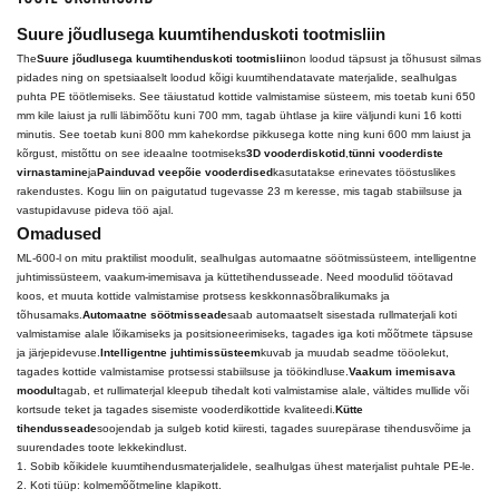
Suure jõudlusega kuumtihenduskoti tootmisliin
The
Suure jõudlusega kuumtihenduskoti tootmisliin
on loodud täpsust ja tõhusust silmas
pidades ning on spetsiaalselt loodud kõigi kuumtihendatavate materjalide, sealhulgas
puhta PE töötlemiseks. See täiustatud kottide valmistamise süsteem, mis toetab kuni 650
mm kile laiust ja rulli läbimõõtu kuni 700 mm, tagab ühtlase ja kiire väljundi kuni 16 kotti
minutis. See toetab kuni 800 mm kahekordse pikkusega kotte ning kuni 600 mm laiust ja
kõrgust, mistõttu on see ideaalne tootmiseks
3D vooderdiskotid
,
tünni vooderdiste
virnastamine
ja
Painduvad veepõie vooderdised
kasutatakse erinevates tööstuslikes
rakendustes. Kogu liin on paigutatud tugevasse 23 m keresse, mis tagab stabiilsuse ja
vastupidavuse pideva töö ajal.
Omadused
ML-600-l on mitu praktilist moodulit, sealhulgas automaatne söötmissüsteem, intelligentne
juhtimissüsteem, vaakum-imemisava ja küttetihendusseade. Need moodulid töötavad
koos, et muuta kottide valmistamise protsess keskkonnasõbralikumaks ja
tõhusamaks.
Automaatne söötmisseade
saab automaatselt sisestada rullmaterjali koti
valmistamise alale lõikamiseks ja positsioneerimiseks, tagades iga koti mõõtmete täpsuse
ja järjepidevuse.
Intelligentne juhtimissüsteem
kuvab ja muudab seadme tööolekut,
tagades kottide valmistamise protsessi stabiilsuse ja töökindluse.
Vaakum imemisava
moodul
tagab, et rullimaterjal kleepub tihedalt koti valmistamise alale, vältides mullide või
kortsude teket ja tagades sisemiste vooderdikottide kvaliteedi.
Kütte
tihendusseade
soojendab ja sulgeb kotid kiiresti, tagades suurepärase tihendusvõime ja
suurendades toote lekkekindlust.
1. Sobib kõikidele kuumtihendusmaterjalidele, sealhulgas ühest materjalist puhtale PE-le.
2. Koti tüüp: kolmemõõtmeline klapikott.