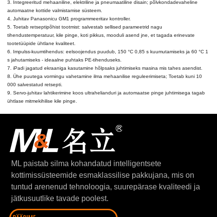
3. Integreeritud mehaaniline, elektriline ja pneumaatiline disain; põlvkondadevaheline
automaatne kottide valmistamise süsteem.
4. Juhitav Panasonicu GM1 programmeeritav kontroller.
5. Toetab retseptipõhist tootmist: salvestab sellised parameetrid nagu
tihendustemperatuur, kile pinge, koti pikkus, mooduli asend jne, et tagada erinevate
tootetüüpide ühtlane kvaliteet.
6. Impulss-kuumtihendus: eelsoojendus puudub, 150 °C 0,85 s kuumutamiseks ja 60 °C 1
s jahutamiseks - ideaalne puhtaks PE-tihenduseks.
7. iPadi jagatud ekraaniga kasutamine hõlpsaks juhtimiseks masina mis tahes asendist.
8. Ühe puutega vormingu vahetamine ilma mehaanilise reguleerimiseta; Toetab kuni 10
000 salvestatud retsepti.
9. Servo-juhitav lahtikerimine koos ultrahelianduri ja automaatse pinge juhtimisega tagab
ühtlase mitmekihilise kile pinge.
ML paistab silma kohandatud intelligentsete
kottimissüsteemide esmaklassilise pakkujana, mis on
tuntud arenenud tehnoloogia, suurepärase kvaliteedi ja
jätkusuutlike tavade poolest.