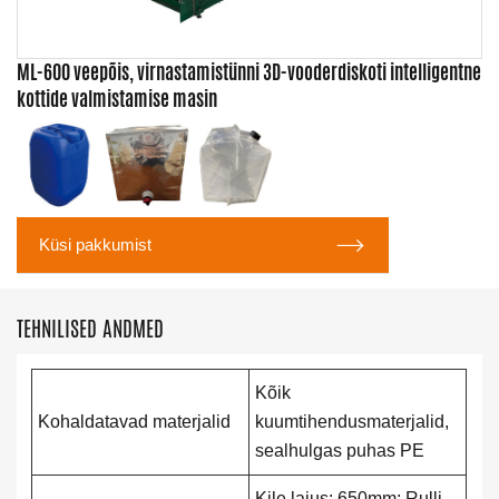
ML-600 veepõis, virnastamistünni 3D-vooderdiskoti intelligentne
kottide valmistamise masin

Küsi pakkumist
TEHNILISED ANDMED
Kõik
Kohaldatavad materjalid
kuumtihendusmaterjalid,
sealhulgas puhas PE
Kile laius: 650mm; Rulli