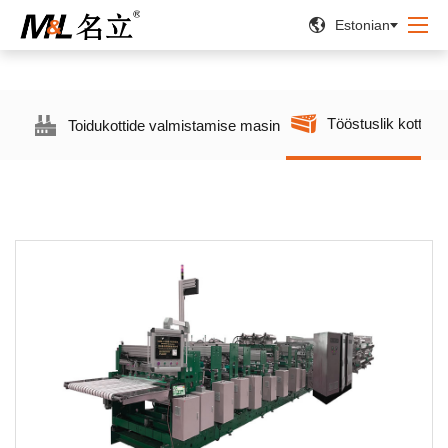


Estonian
Tööstuslik kottide
Toidukottide valmistamise masin