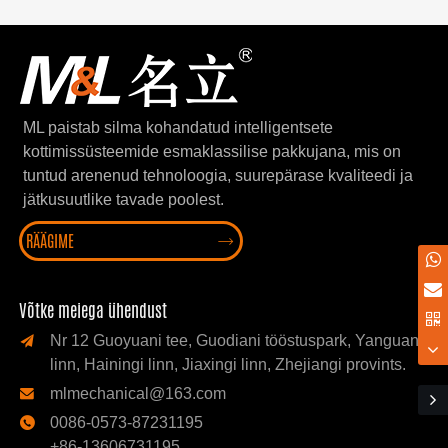
ML paistab silma kohandatud intelligentsete
kottimissüsteemide esmaklassilise pakkujana, mis on
tuntud arenenud tehnoloogia, suurepärase kvaliteedi ja
jätkusuutlike tavade poolest.
RÄÄGIME

Võtke meiega ühendust
Nr 12 Guoyuani tee, Guodiani tööstuspark, Yanguani

linn, Hainingi linn, Jiaxingi linn, Zhejiangi provints.
mlmechanical@163.com

0086-0573-87231195

+86-13606731195