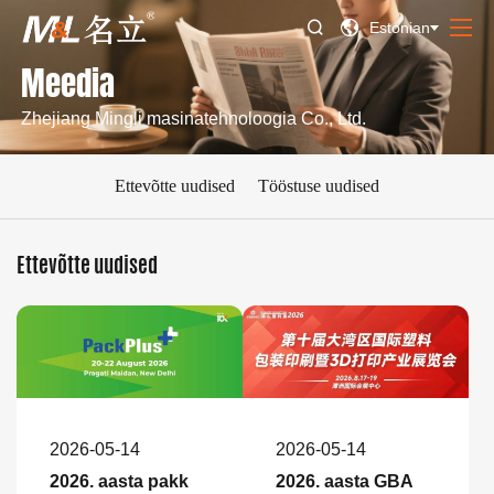


Estonian
Meedia
Zhejiang Mingli masinatehnoloogia Co., Ltd.
Ettevõtte uudised
Tööstuse uudised
Ettevõtte uudised
2026-05-14
2026-05-14
2026. aasta pakk
2026. aasta GBA