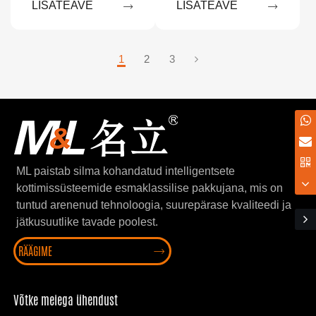
LISATEAVE
LISATEAVE


1
2
3
ML paistab silma kohandatud intelligentsete
kottimissüsteemide esmaklassilise pakkujana, mis on
tuntud arenenud tehnoloogia, suurepärase kvaliteedi ja
jätkusuutlike tavade poolest.
RÄÄGIME

Võtke meiega ühendust