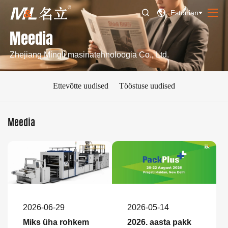


Estonian
Meedia
Zhejiang Mingli masinatehnoloogia Co., Ltd.
Ettevõtte uudised
Tööstuse uudised
Meedia
2026-06-29
2026-05-14
Miks üha rohkem
2026. aasta pakk