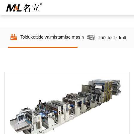
Toidukottide valmistamise masin
Tööstuslik kottide