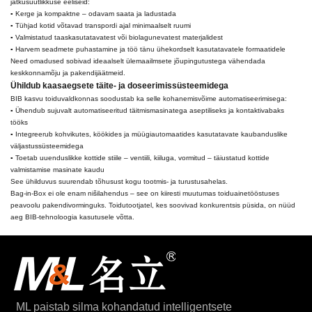
jätkusuutlikkuse eeliseid:
▪ Kerge ja kompaktne – odavam saata ja ladustada
▪ Tühjad kotid võtavad transpordi ajal minimaalselt ruumi
▪ Valmistatud taaskasutatavatest või biolagunevatest materjalidest
▪ Harvem seadmete puhastamine ja töö tänu ühekordselt kasutatavatele formaatidele
Need omadused sobivad ideaalselt ülemaailmsete jõupingutustega vähendada
keskkonnamõju ja pakendijäätmeid.
Ühildub kaasaegsete täite- ja doseerimissüsteemidega
BIB kasvu toiduvaldkonnas soodustab ka selle kohanemisvõime automatiseerimisega:
▪ Ühendub sujuvalt automatiseeritud täitmismasinatega aseptiliseks ja kontaktivabaks
tööks
▪ Integreerub kohvikutes, köökides ja müügiautomaatides kasutatavate kaubanduslike
väljastussüsteemidega
▪ Toetab uuenduslikke kottide stiile – ventiili, kiiluga, vormitud – täiustatud kottide
valmistamise masinate kaudu
See ühilduvus suurendab tõhusust kogu tootmis- ja turustusahelas.
Bag-in-Box ei ole enam nišilahendus – see on kiiresti muutumas toiduainetööstuses
peavoolu pakendivorminguks. Toidutootjatel, kes soovivad konkurentsis püsida, on nüüd
aeg BIB-tehnoloogia kasutusele võtta.
ML paistab silma kohandatud intelligentsete