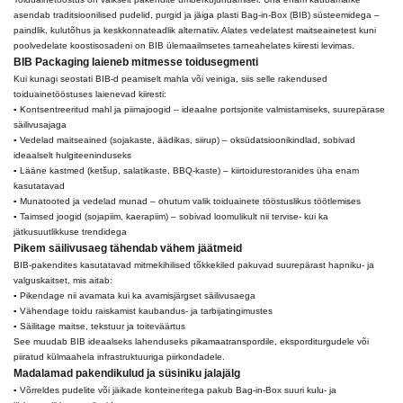
asendab traditsioonilised pudelid, purgid ja jäiga plasti Bag-in-Box (BIB) süsteemidega –
paindlik, kulutõhus ja keskkonnateadlik alternatiiv. Alates vedelatest maitseainetest kuni
poolvedelate koostisosadeni on BIB ülemaailmsetes tarneahelates kiiresti levimas.
BIB Packaging laieneb mitmesse toidusegmenti
Kui kunagi seostati BIB-d peamiselt mahla või veiniga, siis selle rakendused
toiduainetööstuses laienevad kiiresti:
▪ Kontsentreeritud mahl ja piimajoogid – ideaalne portsjonite valmistamiseks, suurepärase
säilivusajaga
▪ Vedelad maitseained (sojakaste, äädikas, siirup) – oksüdatsioonikindlad, sobivad
ideaalselt hulgiteeninduseks
▪ Lääne kastmed (ketšup, salatikaste, BBQ-kaste) – kiirtoidurestoranides üha enam
kasutatavad
▪ Munatooted ja vedelad munad – ohutum valik toiduainete tööstuslikus töötlemises
▪ Taimsed joogid (sojapiim, kaerapiim) – sobivad loomulikult nii tervise- kui ka
jätkusuutlikkuse trendidega
Pikem säilivusaeg tähendab vähem jäätmeid
BIB-pakendites kasutatavad mitmekihilised tõkkekiled pakuvad suurepärast hapniku- ja
valguskaitset, mis aitab:
▪ Pikendage nii avamata kui ka avamisjärgset säilivusaega
▪ Vähendage toidu raiskamist kaubandus- ja tarbijatingimustes
▪ Säilitage maitse, tekstuur ja toiteväärtus
See muudab BIB ideaalseks lahenduseks pikamaatranspordile, eksporditurgudele või
piiratud külmaahela infrastruktuuriga piirkondadele.
Madalamad pakendikulud ja süsiniku jalajälg
▪ Võrreldes pudelite või jäikade konteineritega pakub Bag-in-Box suuri kulu- ja