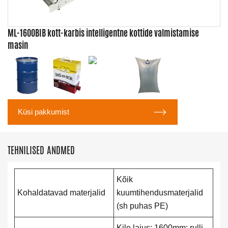
ML-1600BIB kott-karbis intelligentne kottide valmistamise
masin

Küsi pakkumist
TEHNILISED ANDMED
Kõik
Kohaldatavad materjalid
kuumtihendusmaterjalid
(sh puhas PE)
Kile laius: 1600mm; rulli