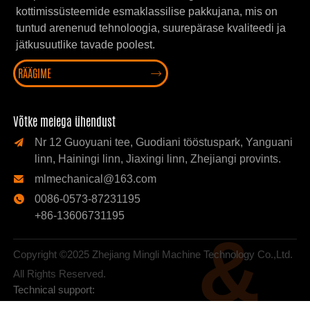
kottimissüsteemide esmaklassilise pakkujana, mis on
tuntud arenenud tehnoloogia, suurepärase kvaliteedi ja
jätkusuutlike tavade poolest.
RÄÄGIME

Võtke meiega ühendust
Nr 12 Guoyuani tee, Guodiani tööstuspark, Yanguani

linn, Hainingi linn, Jiaxingi linn, Zhejiangi provints.
mlmechanical@163.com

0086-0573-87231195

+86-13606731195
&
Copyright ©2025 Zhejiang Mingli Machine Technology Co.,Ltd.
All Rights Reserved.
Technical support: