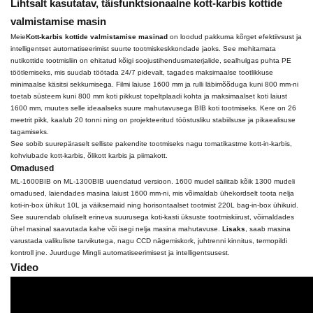
Lihtsalt kasutatav, täisfunktsionaalne kott-karbis kottide
valmistamise masin
Meie
Kott-karbis kottide valmistamise masinad
on loodud pakkuma kõrget efektiivsust ja
intelligentset automatiseerimist suurte tootmiskeskkondade jaoks. See mehitamata
nutikottide tootmisliin on ehitatud kõigi soojustihendusmaterjalide, sealhulgas puhta PE
töötlemiseks, mis suudab töötada 24/7 pidevalt, tagades maksimaalse tootlikkuse
minimaalse käsitsi sekkumisega. Filmi laiuse 1600 mm ja rulli läbimõõduga kuni 800 mm-ni
toetab süsteem kuni 800 mm koti pikkust topeltplaadi kohta ja maksimaalset koti laiust
1600 mm, muutes selle ideaalseks suure mahutavusega BIB koti tootmiseks. Kere on 26
meetrit pikk, kaalub 20 tonni ning on projekteeritud tööstusliku stabiilsuse ja pikaealisuse
tagamiseks.
See sobib suurepäraselt selliste pakendite tootmiseks nagu tomatikastme kott-in-karbis,
kohviubade kott-karbis, õlikott karbis ja piimakott.
Omadused
ML-1600BIB on ML-1300BIB uuendatud versioon. 1600 mudel säilitab kõik 1300 mudeli
omadused, laiendades masina laiust 1600 mm-ni, mis võimaldab ühekordselt toota nelja
koti-in-box ühikut 10L ja väiksemaid ning horisontaalset tootmist 220L bag-in-box ühikuid.
See suurendab oluliselt erineva suurusega koti-kasti üksuste tootmiskiirust, võimaldades
ühel masinal saavutada kahe või isegi nelja masina mahutavuse.
Lisaks
, saab masina
varustada valikuliste tarvikutega, nagu CCD nägemiskork, juhtrenni kinnitus, termopildi
kontroll jne. Juurduge Mingli automatiseerimisest ja intelligentsusest.
Video