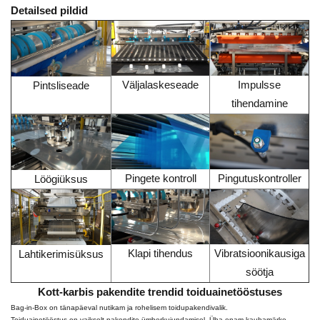
Detailsed pildid
Väljalaskeseade
Impulsse
Pintsliseade
tihendamine
Pingete kontroll
Pingutuskontroller
Löögiüksus
Klapi tihendus
Vibratsioonikausiga
Lahtikerimisüksus
söötja
Kott-karbis pakendite trendid toiduainetööstuses
Bag-in-Box on tänapäeval nutikam ja rohelisem toidupakendivalik.
Toiduainetööstus on vaikselt pakendite ümberkujundamisel. Üha enam kaubamärke