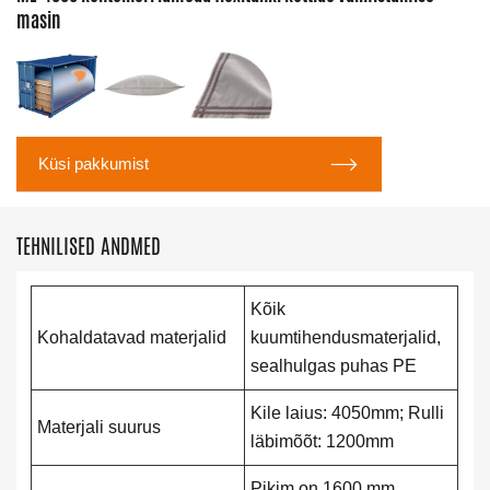
masin

Küsi pakkumist
TEHNILISED ANDMED
Kõik
Kohaldatavad materjalid
kuumtihendusmaterjalid,
sealhulgas puhas PE
Kile laius: 4050mm; Rulli
Materjali suurus
läbimõõt: 1200mm
Pikim on 1600 mm