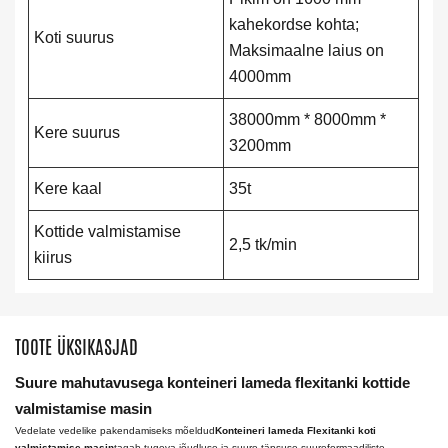
kahekordse kohta;
Koti suurus
Maksimaalne laius on
4000mm
38000mm * 8000mm *
Kere suurus
3200mm
Kere kaal
35t
Kottide valmistamise
2,5 tk/min
kiirus
TOOTE ÜKSIKASJAD
Suure mahutavusega konteineri lameda flexitanki kottide
valmistamise masin
Vedelate vedelike pakendamiseks mõeldud
Konteineri lameda Flexitanki koti
valmistamise masin
tagab tugeva jõudluse ja suure täpsuse suureformaadiliste