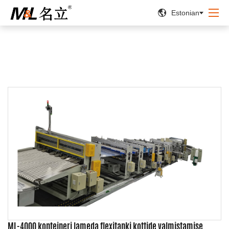


Estonian
ML-4000 konteineri lameda flexitanki kottide valmistamise