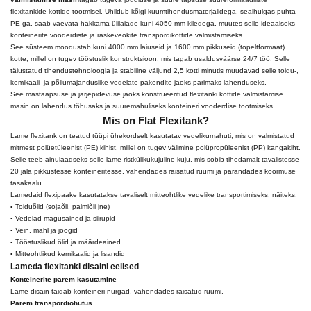
flexitankide kottide tootmisel. Ühildub kõigi kuumtihendusmaterjalidega, sealhulgas puhta
PE-ga, saab vaevata hakkama ülilaiade kuni 4050 mm kiledega, muutes selle ideaalseks
konteinerite vooderdiste ja raskeveokite transpordikottide valmistamiseks.
See süsteem moodustab kuni 4000 mm laiuseid ja 1600 mm pikkuseid (topeltformaat)
kotte, millel on tugev tööstuslik konstruktsioon, mis tagab usaldusväärse 24/7 töö. Selle
täiustatud tihendustehnoloogia ja stabiilne väljund 2,5 kotti minutis muudavad selle toidu-,
kemikaali- ja põllumajanduslike vedelate pakendite jaoks parimaks lahenduseks.
See mastaapsuse ja järjepidevuse jaoks konstrueeritud flexitanki kottide valmistamise
masin on lahendus tõhusaks ja suuremahuliseks konteineri vooderdise tootmiseks.
Mis on Flat Flexitank?
Lame flexitank on teatud tüüpi ühekordselt kasutatav vedelikumahuti, mis on valmistatud
mitmest polüetüleenist (PE) kihist, millel on tugev välimine polüpropüleenist (PP) kangakiht.
Selle teeb ainulaadseks selle lame ristkülikukujuline kuju, mis sobib tihedamalt tavalistesse
20 jala pikkustesse konteineritesse, vähendades raisatud ruumi ja parandades koormuse
tasakaalu.
Lamedaid flexipaake kasutatakse tavaliselt mitteohtlike vedelike transportimiseks, näiteks:
▪ Toiduõlid (sojaõli, palmiõli jne)
▪ Vedelad magusained ja siirupid
▪ Vein, mahl ja joogid
▪ Tööstuslikud õlid ja määrdeained
▪ Mitteohtlikud kemikaalid ja lisandid
Lameda flexitanki disaini eelised
Konteinerite parem kasutamine
Lame disain täidab konteineri nurgad, vähendades raisatud ruumi.
Parem transpordiohutus