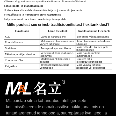
Väiksem käiguvahetus transpordi ajal vähendab õnnetusi või lekkeid.
Tõhus peale- ja mahalaadimine
Ühtlane kuju võimaldab kiiremat täitmist ja sujuvamat tühjendamist.
Virnasõbralik ja kompaktne enne kasutamist
Tühje seadmeid on lihtsam hoiustada ja transportida.
Mille poolest see erineb traditsioonilistest flexitankidest?
Funktsioon
Lame Flexitank
Traditsiooniline Flexitank
Kuju
Lame ja karbikujuline
Silindriline või padjakujuline
Maksimeerib konteineriruumi,
Jätab konteineri nurkadesse
Ruumi tõhusus
vähem tühimikke
tühimikud
Võib nihkuda, kui see pole
Stabiilsus
Transpordi ajal stabiilsem
tihedalt pakitud
Vedeliku ühtlane jaotumine,
Võib nõuda rohkem
Täitmine ja tühjendamine
kiirem vool
käitlemisaega
Madalam rõhk konteineri
Suurem rõhk
Koormuse rõhk
seintele
kokkupuutepunktidele
Tavaliselt lihtsam juhitud
Võib vajada rohkem
Paigaldus
voltimisega
toestamist või sobitamist
ML paistab silma kohandatud intelligentsete
kottimissüsteemide esmaklassilise pakkujana, mis on
tuntud arenenud tehnoloogia, suurepärase kvaliteedi ja