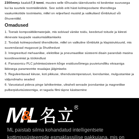
2300mm
ja kaalub
7,5 tonni
, muutes selle tõhusaks täienduseks nii keskmise suurusega
kui ka suurtele tootmisliinidele. See sobib eriti hästi kolmepoolsete tihenditega
vaakumkottide tootmiseks, millel on reljeefsed mustrid ja valikulised tõmblukud või
õhuventiilid.
Omadused
1. Toetab komposiitkilematerjale, mis sobivad värske toidu, keedetud toitude ja kiiresti
riknevate kaupade vaakumsäilitamiseks
2. Toodab kolmepoolseid tihendikotte, millel on valikuline tõmblukk ja klapistruktuurid, mis
suurendavad mugavust ja õhutihedust
3. Integreeritud mehaanilise, elektrilise ja pneumaatilise süsteemi disain parandab masina
koordineerimist ja töökindlust
4. Panasonicu PLC juhtimissüsteem kõrge eraldusvõimega puutetundliku ekraaniga
liidesega parameetrite reaalajas jälgimiseks
5. Reguleeritavad kiiruse, koti pikkuse, tihendustemperatuuri, loendamise, mulgustamise ja
väljundmahu seaded
6. Varustatud pideva pinge lahtikerimise, ultraheli servade joondamise ja magnetilise
pulberpidurisüsteemiga, et tagada filmi täpne käsitsemine
ML paistab silma kohandatud intelligentsete
kottimissüsteemide esmaklassilise pakkujana, mis on