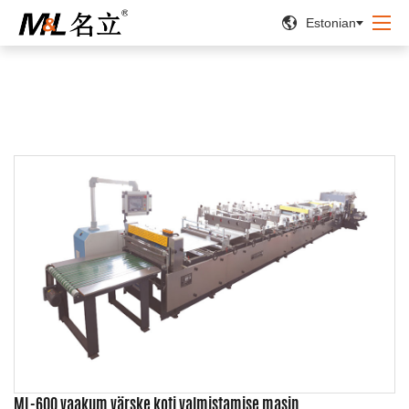


Estonian
ML-600 vaakum värske koti valmistamise masin