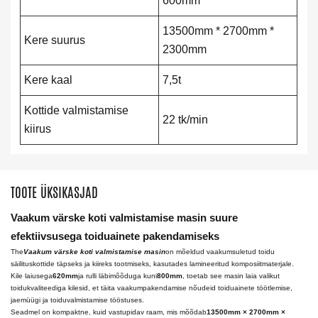
600mm
13500mm * 2700mm *
Kere suurus
2300mm
Kere kaal
7,5t
Kottide valmistamise
22 tk/min
kiirus
TOOTE ÜKSIKASJAD
Vaakum värske koti valmistamise masin suure
efektiivsusega toiduainete pakendamiseks
The
Vaakum värske koti valmistamise masin
on mõeldud vaakumsuletud toidu
säilituskottide täpseks ja kiireks tootmiseks, kasutades lamineeritud komposiitmaterjale.
Kile laiusega
620mm
ja rulli läbimõõduga kuni
800mm
, toetab see masin laia valikut
toidukvaliteediga kilesid, et täita vaakumpakendamise nõudeid toiduainete töötlemise,
jaemüügi ja toiduvalmistamise tööstuses.
Seadmel on kompaktne, kuid vastupidav raam, mis mõõdab
13500mm × 2700mm ×