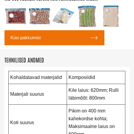

Küsi pakkumist
TEHNILISED ANDMED
Kohaldatavad materjalid
Komposiidid
Kile laius: 620mm; Rulli
Materjali suurus
läbimõõt: 800mm
Pikim on 400 mm
kahekordse kohta;
Koti suurus
Maksimaalne laius on